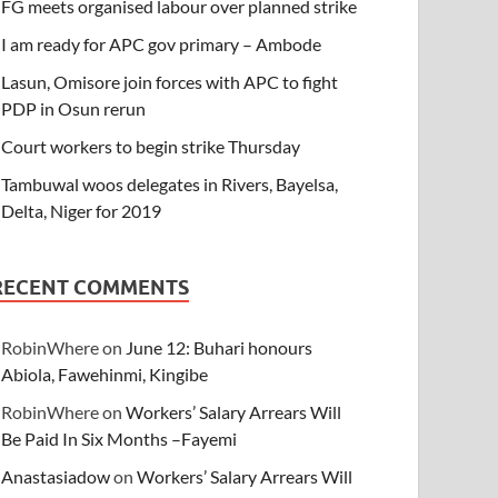
FG meets organised labour over planned strike
I am ready for APC gov primary – Ambode
Lasun, Omisore join forces with APC to fight
PDP in Osun rerun
Court workers to begin strike Thursday
Tambuwal woos delegates in Rivers, Bayelsa,
Delta, Niger for 2019
RECENT COMMENTS
RobinWhere
on
June 12: Buhari honours
Abiola, Fawehinmi, Kingibe
RobinWhere
on
Workers’ Salary Arrears Will
Be Paid In Six Months –Fayemi
Anastasiadow
on
Workers’ Salary Arrears Will