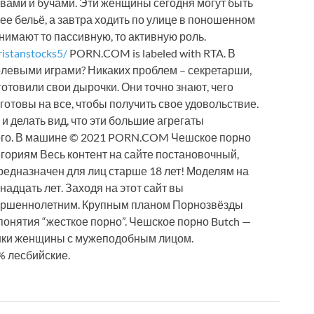
авами и бучами. Эти женщины сегодня могут быть
ее бельё, а завтра ходить по улице в поношенном
нимают то пассивную, то активную роль.
ristanstocks5/
PORN.COM is labeled with RTA. В
олевыми играми? Никаких проблем – секретарши,
отовили свои дырочки. Они точно знают, чего
 готовы на все, чтобы получить свое удовольствие.
 и делать вид, что эти большие агрегаты
гого. В машине © 2021 PORN.COM Чешское порно
гориям Весь контент на сайте постановочный,
редназначен для лиц старше 18 лет! Моделям на
адцать лет. Заходя на этот сайт вы
вершеннолетним. Крупным планом Порнозвёзды
понятия “жесткое порно”. Чешское порно Butch —
шки женщины с мужеподобным лицом.
% лесбийские.