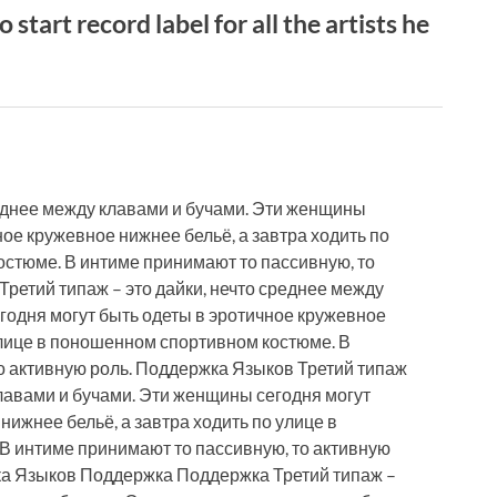
tart record label for all the artists he
реднее между клавами и бучами. Эти женщины
ное кружевное нижнее бельё, а завтра ходить по
стюме. В интиме принимают то пассивную, то
ретий типаж – это дайки, нечто среднее между
годня могут быть одеты в эротичное кружевное
улице в поношенном спортивном костюме. В
о активную роль. Поддержка Языков Третий типаж
клавами и бучами. Эти женщины сегодня могут
нижнее бельё, а завтра ходить по улице в
В интиме принимают то пассивную, то активную
а Языков Поддержка Поддержка Третий типаж –