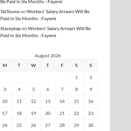
Be Paid In Six Months –Fayemi
TatToums
on
Workers’ Salary Arrears Will Be
Paid In Six Months –Fayemi
Staceykap
on
Workers’ Salary Arrears Will Be
Paid In Six Months –Fayemi
August 2026
M
T
W
T
F
S
S
1
2
3
4
5
6
7
8
9
10
11
12
13
14
15
16
17
18
19
20
21
22
23
24
25
26
27
28
29
30