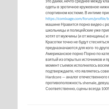
это дайки, нечто среднее между кл
одеты в эротичное кружевное нижн
спортивном костюме. В интиме при
https://comixage.com/forum/profile/t
машине Нравится порно видео c р
школьницы и полицейские уже приг
хотят от мужчины (и от женщины) и
Красотки точно не будут стесняться
предназначаются для кого-то дру
Американское порно Порно по кате
взятый из открытых источников и п
момент съемок исполнилось восемн
подтверждаете, что являетесь со
Hardcore — аналог отечественного 
противоположность shemale, деву
Соответственно, сцены всегда 100