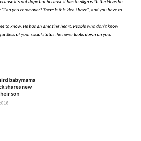
ecause it’s not dope but because it has to align with the ideas he
ke “Can you come over? There is this idea I have”, and you have to
come to know. He has an amazing heart. People who don’t know
gardless of your social status; he never looks down on you.
third babymama
ck shares new
their son
 2018