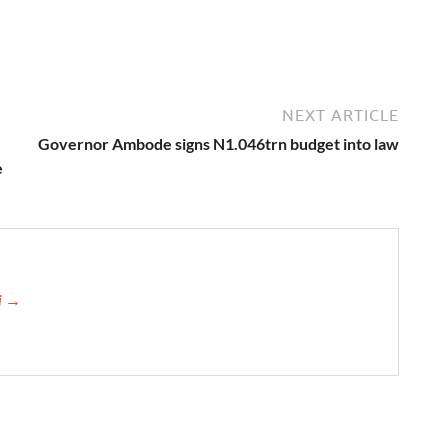
NEXT ARTICLE
Governor Ambode signs N1.046trn budget into law
e
ji →