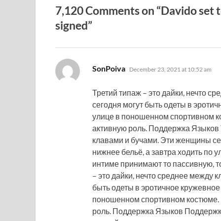
7,120 Comments on “Davido set to s
signed”
says:
SonPoiva
December 23, 2021 at 10:52 am
Третий типаж – это дайки, нечто с
сегодня могут быть одеты в эротич
улице в поношенном спортивном ко
активную роль. Поддержка Языков Т
клавами и бучами. Эти женщины се
нижнее бельё, а завтра ходить по 
интиме принимают то пассивную, т
– это дайки, нечто среднее между 
быть одеты в эротичное кружевное 
поношенном спортивном костюме. 
роль. Поддержка Языков Поддержк